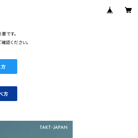
要です。
確認ください。
べ方
べ方